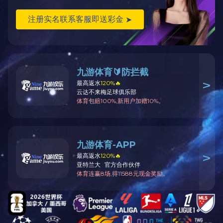
研发: 坚持“用户第一”为核心，沿着机器人由工具
科沃斯机器人产品研发以解决用户的需求为最根本导向，始终坚持以“用户
了更多的人性化，并坚信未来家用机器人将是“物与物”、“物与人”和“人与
市场：milan米兰体育（中国区）体育官方网站机
科沃斯机器人通过“技术专利化、专利标准化、标准国际化”的模式，组
业制高点。
除了来自行业的认可，出色的市场表现也不断地证明科沃斯机器人的实力，根据
机器人市场连续多年占据国内第一登录入口的位置。
国际化：全球领先的milan米兰体育（中国区）体
科沃斯机器人坚持和深化国际化战略，完善国际市场布局，从立足欧洲市
运营。目前，科沃斯机器人相继在德国、美国、日本建立了销售子公司，
科沃斯机器人通过持续的技术创新与登录入口建设，在全球市场的占有率