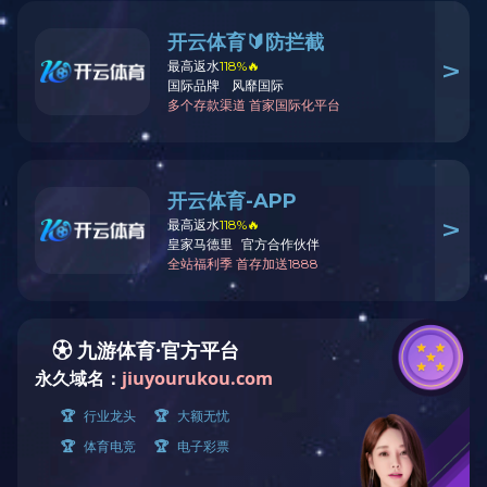
我们的使命：让机器人 milan米兰体育（中国区
科沃斯milan米兰体育（中国区）体育官方网站机器人以“打造生活、生
探索如何为用户带来更好的使用体验，期待让机器人走入全球更多家庭和
全球超2200万家庭。科沃斯milan米兰体育（中国区）体育官方网
发展历程：成功实现三次转型
在科沃斯机器人创始人钱东奇的带领下，公司历经三次转型：从传统吸尘
展；科沃斯机器人在机器人领域二十余年的探索积累了丰富的研发、市场