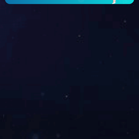
首页
/
窗宝
关于我们
了解产品
登录入口
公司简介
扫地机器人 地宝
机器人科
发展历程
擦窗机器人 窗宝
社会责任
加入科沃斯
净化机器人 沁宝
机器人孵
联系我们
割草机器人 GOAT