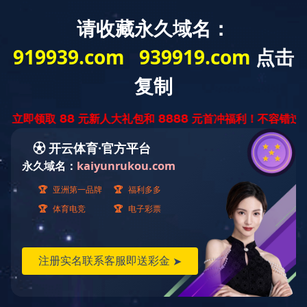
家用milan米兰体育（中国区）体育
商用milan米兰体育（中国区
官方网站机器人
官方网站机器人
公司简介
发展历程
2019-06-11 11:13:25
新品评测：擦窗新革命，有了科沃斯机器人WINBOT 880
查看更多 >