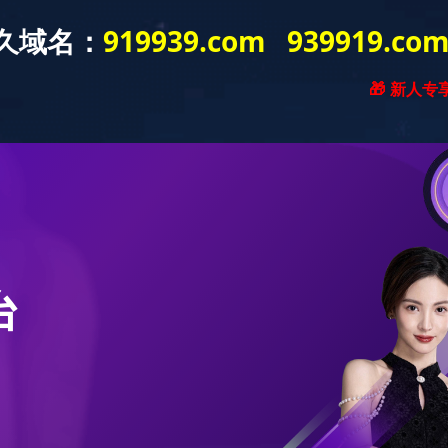
体育（中国区）体育
站机器人
程
社会责任
登