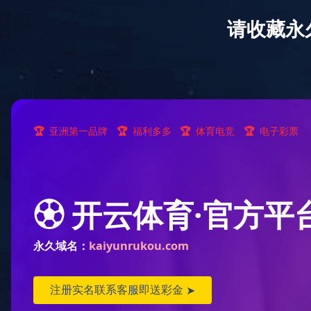
家用milan米兰体育（中国区）体育
商用milan米兰
官方网站机器人
官方网
公司简介
发展历
<返回
声明
2026-02-11 11:43:44